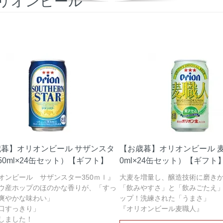
リオンビール
暮】オリオンビール サザンスタ
【お歳暮】オリオンビール 麦
50ml×24缶セット）【ギフト】
0ml×24缶セット）【ギフト
オンビール サザンスター350ｍｌ』
大麦を増量し、醸造技術に磨きか
ウ産ホップのほのかな香りが、「すっ
「飲みやすさ」と「飲みごたえ
爽やかな味わい」
ップ！洗練された「うまさ」
口すっきり」
『オリオンビール麦職人』
しました！