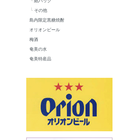
紙パック
その他
島内限定黒糖焼酎
オリオンビール
梅酒
奄美の水
奄美特産品