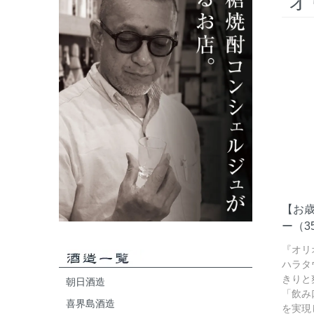
オ
【お歳
ー（3
『オリ
ハラタ
きりと
朝日酒造
「飲み
喜界島酒造
を実現