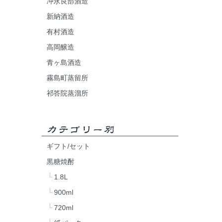
冲永良部酒造
新納酒造
有村酒造
高岡醸造
青ヶ島酒造
霧島町蒸留所
祁答院蒸溜所
ギフト/セット
黒糖焼酎
1.8L
900ml
720ml