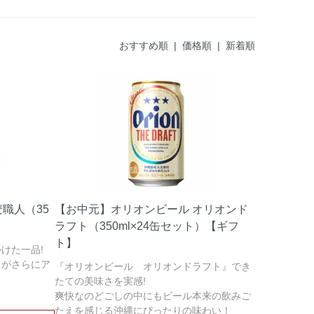
おすすめ順
| 価格順 |
新着順
職人（35
【お中元】オリオンビール オリオンド
】
ラフト（350ml×24缶セット）【ギフ
ト】
けた一品!
」がさらにア
『オリオンビール オリオンドラフト』でき
たての美味さを実感!
爽快なのどごしの中にもビール本来の飲みご
たえを感じる沖縄にぴったりの味わい！