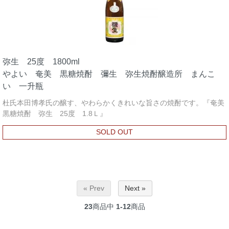
弥生 25度 1800ml
やよい 奄美 黒糖焼酎 彌生 弥生焼酎醸造所 まんこ
い 一升瓶
杜氏本田博孝氏の醸す、やわらかくきれいな旨さの焼酎です。『奄美
黒糖焼酎 弥生 25度 1.8Ｌ』
SOLD OUT
« Prev
Next »
23
商品中
1-12
商品