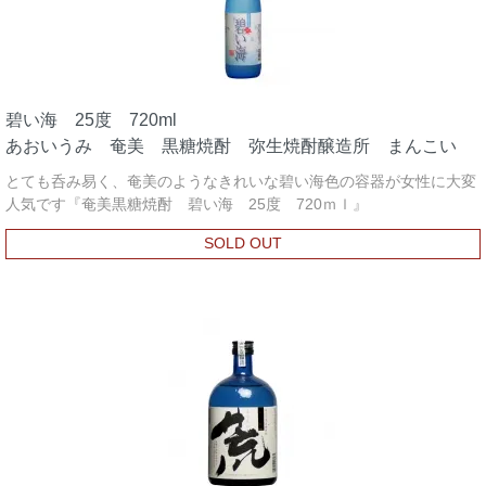
碧い海 25度 720ml
あおいうみ 奄美 黒糖焼酎 弥生焼酎醸造所 まんこい
とても呑み易く、奄美のようなきれいな碧い海色の容器が女性に大変
人気です『奄美黒糖焼酎 碧い海 25度 720ｍｌ』
SOLD OUT