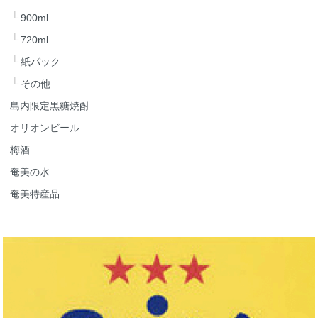
900ml
720ml
紙パック
その他
島内限定黒糖焼酎
オリオンビール
梅酒
奄美の水
奄美特産品