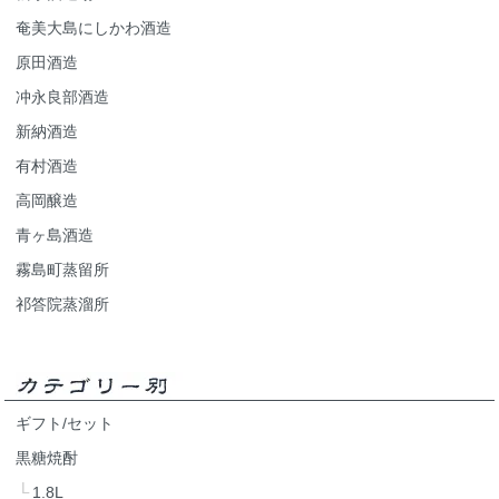
奄美大島にしかわ酒造
原田酒造
冲永良部酒造
新納酒造
有村酒造
高岡醸造
青ヶ島酒造
霧島町蒸留所
祁答院蒸溜所
ギフト/セット
黒糖焼酎
1.8L