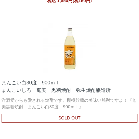
税込 1,650円(税150円)
まんこい白30度 900ｍｌ
まんこいしろ 奄美 黒糖焼酎 弥生焼酎醸造所
洋酒党からも愛される焼酎です。樫樽貯蔵の美味い焼酎ですよ！『奄
美黒糖焼酎 まんこい白30度 900ｍｌ』
SOLD OUT