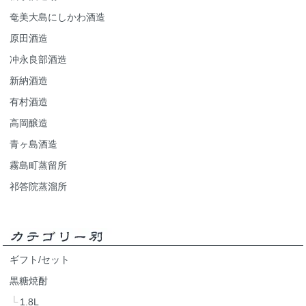
奄美大島にしかわ酒造
原田酒造
冲永良部酒造
新納酒造
有村酒造
高岡醸造
青ヶ島酒造
霧島町蒸留所
祁答院蒸溜所
ギフト/セット
黒糖焼酎
1.8L