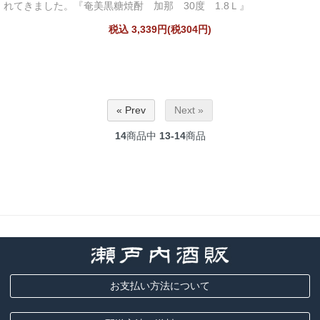
れてきました。『奄美黒糖焼酎 加那 30度 1.8Ｌ』
税込 3,339円(税304円)
« Prev
Next »
14
商品中
13-14
商品
お支払い方法について