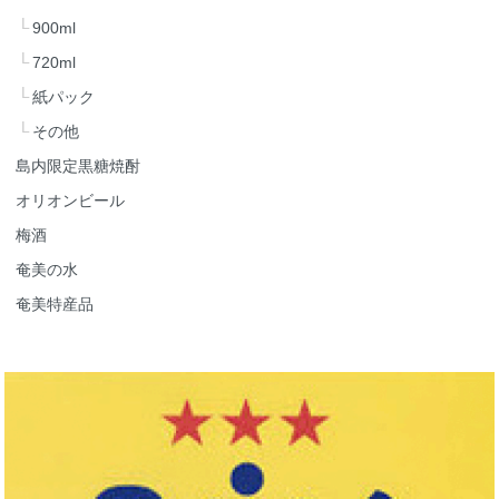
900ml
720ml
紙パック
その他
島内限定黒糖焼酎
オリオンビール
梅酒
奄美の水
奄美特産品