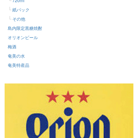
720ml
紙パック
その他
島内限定黒糖焼酎
オリオンビール
梅酒
奄美の水
奄美特産品