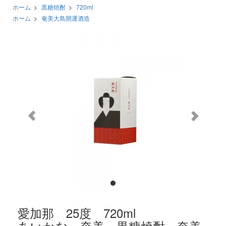
ホーム
>
黒糖焼酎
>
720ml
ホーム
>
奄美大島開運酒造
前
次
へ
へ
愛加那 25度 720ml
あいかな 奄美 黒糖焼酎 奄美