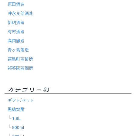
原田酒造
冲永良部酒造
新納酒造
有村酒造
高岡醸造
青ヶ島酒造
霧島町蒸留所
祁答院蒸溜所
ギフト/セット
黒糖焼酎
1.8L
900ml