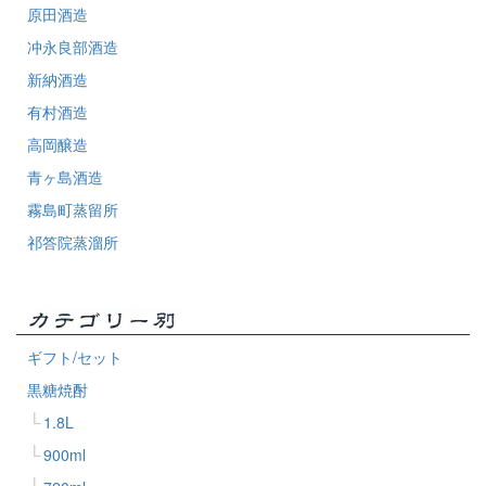
原田酒造
冲永良部酒造
新納酒造
有村酒造
高岡醸造
青ヶ島酒造
霧島町蒸留所
祁答院蒸溜所
ギフト/セット
黒糖焼酎
1.8L
900ml