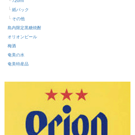
720ml
紙パック
その他
島内限定黒糖焼酎
オリオンビール
梅酒
奄美の水
奄美特産品