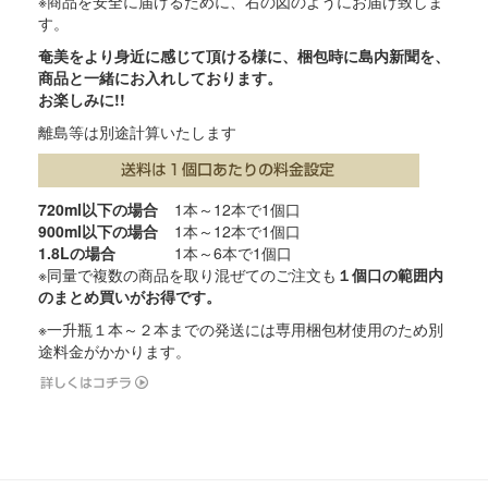
※商品を安全に届けるために、右の図のようにお届け致しま
す。
奄美をより身近に感じて頂ける様に、梱包時に島内新聞を、
商品と一緒にお入れしております。
お楽しみに!!
離島等は別途計算いたします
720ml以下の場合
1本～12本で1個口
900ml以下の場合
1本～12本で1個口
1.8Lの場合
1本～6本で1個口
※同量で複数の商品を取り混ぜてのご注文も
１個口の範囲内
のまとめ買いがお得です。
※一升瓶１本～２本までの発送には専用梱包材使用のため別
途料金がかかります。