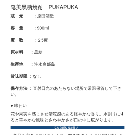
奄美黒糖焼酎 PUKAPUKA
蔵 元 ：
原田酒造
容 量 ：
900ml
度 数 ：
２5度
原材料 ：
黒糖
生産地 ：
沖永良部島
賞味期限 ：
なし
保存方法 ：
直射日光のあたらない場所で常温保管して下さ
い。
● 味わい
花や果実を感じさせ清涼感のある軽やかな香り。水割りにす
ると華やかな風味とさわやかさが口の中に広がります。