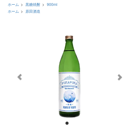
ホーム
>
黒糖焼酎
>
900ml
ホーム
>
原田酒造
前
次
へ
へ