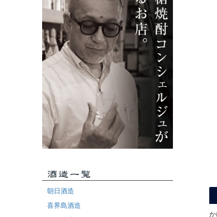
朝日酒造
喜界島酒造
か