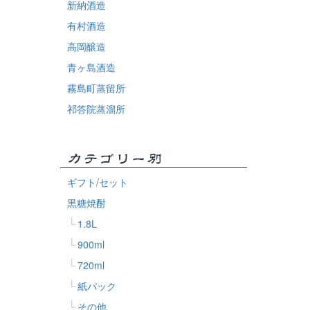
新納酒造
有村酒造
高岡醸造
青ヶ島酒造
霧島町蒸留所
祁答院蒸溜所
ギフト/セット
黒糖焼酎
1.8L
900ml
720ml
紙パック
その他