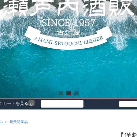
カートを見る
0
ム
>
奄美特産品
前
次
【送