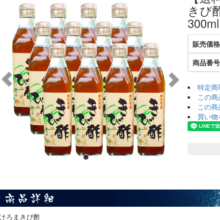
へ
へ
きび
300
販売価格
商品番号
特定商
この商
この商
買い物
けろまきび酢