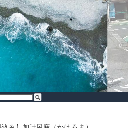
料込み】加計呂麻（かけろま）