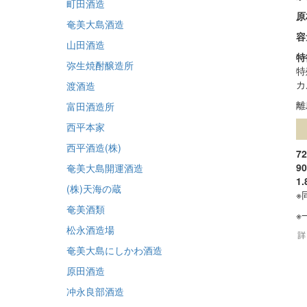
町田酒造
原
奄美大島酒造
容
山田酒造
特
弥生焼酎醸造所
特
カ
渡酒造
離
富田酒造所
西平本家
西平酒造(株)
7
9
奄美大島開運酒造
1
(株)天海の蔵
※
奄美酒類
※
松永酒造場
奄美大島にしかわ酒造
原田酒造
冲永良部酒造