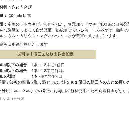
材料：
さとうきび
量：
300ml×12本
徴：
奄美のサトウキビから作られた、無添加サトウキビ100％の自然発
殊な酵母菌によって自然発酵、熟成させている為、まろやかで、酸味の
ルシウム・カリウム・マグネシウム・鉄が豊富に含まれています。
島等は別途計算いたします
20ml以下の場合
1本～12本で1個口
00ml以下の場合
1本～12本で1個口
.8Lの場合
1本～6本で1個口
同量で複数の商品を取り混ぜてのご注文も
１個口の範囲内のまとめ買い
一升瓶１本～２本までの発送には専用梱包材使用のため別途料金がかか