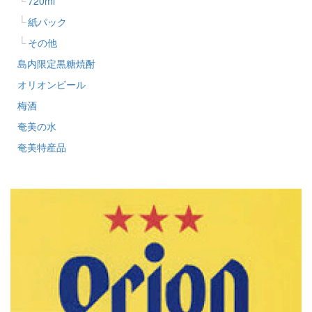
720ml
紙パック
その他
島内限定黒糖焼酎
オリオンビール
梅酒
奄美の水
奄美特産品