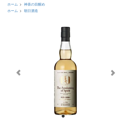
ホーム
>
神喜の目醒め
ホーム
>
朝日酒造
前
次
へ
へ