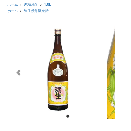
ホーム
>
黒糖焼酎
>
1.8L
ホーム
>
弥生焼酎醸造所
前
次
へ
へ