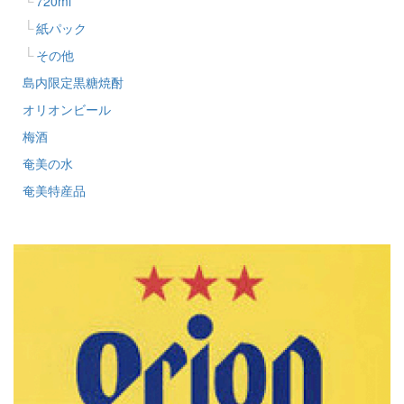
720ml
紙パック
その他
島内限定黒糖焼酎
オリオンビール
梅酒
奄美の水
奄美特産品