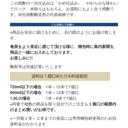
この焼酎の一次仕込みは「かめ仕込み」。やわらかな味わい
でロック、水割りはもちろん、お湯割にもよく合う焼酎で
す。弥生焼酎醸造所の代表銘柄です。
※商品を安全に届けるために、右の図のようにお届け致しま
す。
奄美をより身近に感じて頂ける様に、梱包時に島内新聞を、
商品と一緒にお入れしております。
お楽しみに!!
離島等は別途計算いたします
720ml以下の場合
1本～12本で1個口
900ml以下の場合
1本～12本で1個口
1.8Lの場合
1本～6本で1個口
※同量で複数の商品を取り混ぜてのご注文も
１個口の範囲内
のまとめ買いがお得です。
※一升瓶１本～２本までの発送には専用梱包材使用のため別
途料金がかかります。