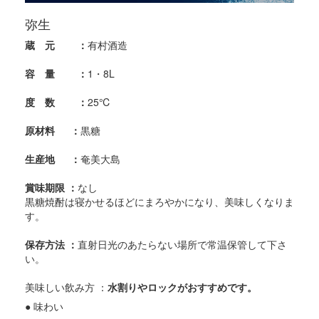
弥生
蔵 元 ：
有村酒造
容 量 ：
1・8L
度 数 ：
25℃
原材料 ：
黒糖
生産地 ：
奄美大島
賞味期限 ：
なし
黒糖焼酎は寝かせるほどにまろやかになり、美味しくなりま
す。
保存方法 ：
直射日光のあたらない場所で常温保管して下さ
い。
美味しい飲み方 ：
水割りやロックがおすすめです。
● 味わい