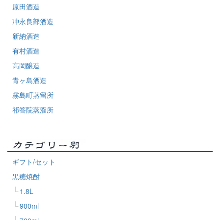
原田酒造
冲永良部酒造
新納酒造
有村酒造
高岡醸造
青ヶ島酒造
霧島町蒸留所
祁答院蒸溜所
ギフト/セット
黒糖焼酎
1.8L
900ml