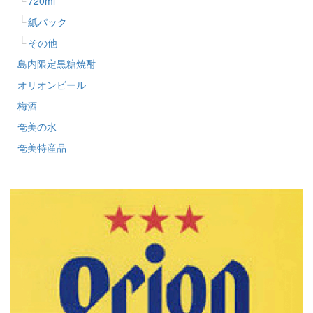
720ml
紙パック
その他
島内限定黒糖焼酎
オリオンビール
梅酒
奄美の水
奄美特産品