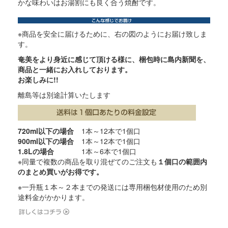
かな味わいはお湯割にも良く合う焼酎です。
※商品を安全に届けるために、右の図のようにお届け致しま
す。
奄美をより身近に感じて頂ける様に、梱包時に島内新聞を、
商品と一緒にお入れしております。
お楽しみに!!
離島等は別途計算いたします
720ml以下の場合
1本～12本で1個口
900ml以下の場合
1本～12本で1個口
1.8Lの場合
1本～6本で1個口
※同量で複数の商品を取り混ぜてのご注文も
１個口の範囲内
のまとめ買いがお得です。
※一升瓶１本～２本までの発送には専用梱包材使用のため別
途料金がかかります。