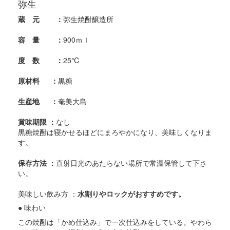
弥生
蔵 元 ：
弥生焼酎醸造所
容 量 ：
900ｍｌ
度 数 ：
25℃
原材料 ：
黒糖
生産地 ：
奄美大島
賞味期限 ：
なし
黒糖焼酎は寝かせるほどにまろやかになり、美味しくなりま
す。
保存方法 ：
直射日光のあたらない場所で常温保管して下さ
い。
美味しい飲み方 ：
水割りやロックがおすすめです。
● 味わい
この焼酎は「かめ仕込み」で一次仕込みをしている。やわら