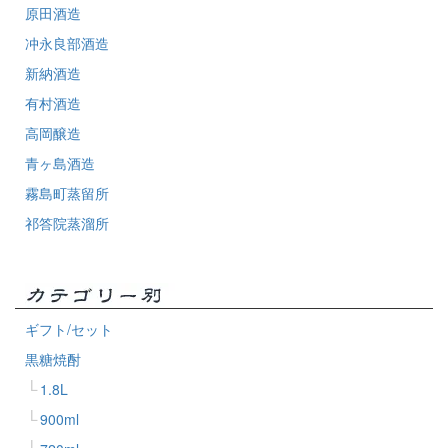
原田酒造
冲永良部酒造
新納酒造
有村酒造
高岡醸造
青ヶ島酒造
霧島町蒸留所
祁答院蒸溜所
ギフト/セット
黒糖焼酎
1.8L
900ml