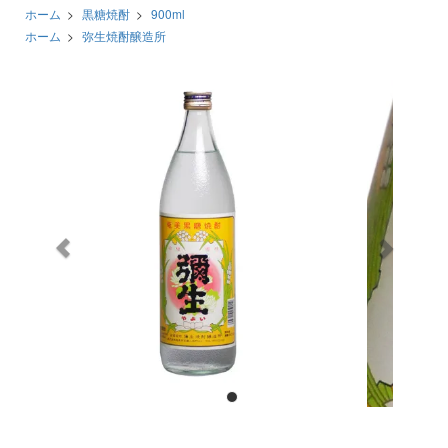
ホーム
>
黒糖焼酎
>
900ml
ホーム
>
弥生焼酎醸造所
前
次
へ
へ