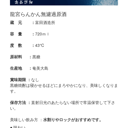
龍宮らんかん無濾過原酒
蔵 元 ：
富田酒造所
容 量 ：
720ｍｌ
度 数 ：
43℃
原材料 ：
黒糖
生産地 ：
奄美大島
賞味期限 ：
なし
黒糖焼酎は寝かせるほどにまろやかになり、美味しくなりま
す。
保存方法 ：
直射日光のあたらない場所で常温保管して下さ
い。
美味しい飲み方 ：
水割りやロックがおすすめです。
● 味わい