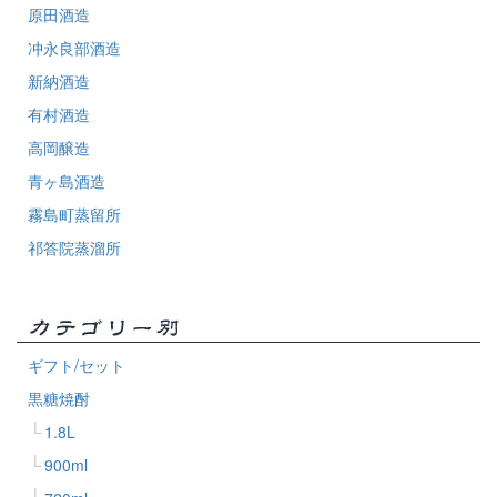
原田酒造
冲永良部酒造
新納酒造
有村酒造
高岡醸造
青ヶ島酒造
霧島町蒸留所
祁答院蒸溜所
ギフト/セット
黒糖焼酎
1.8L
900ml