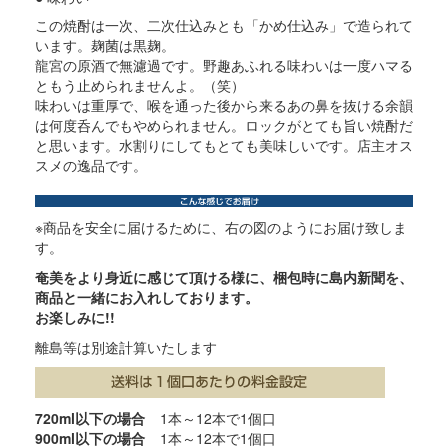
この焼酎は一次、二次仕込みとも「かめ仕込み」で造られて
います。麹菌は黒麹。
龍宮の原酒で無濾過です。野趣あふれる味わいは一度ハマる
ともう止められませんよ。（笑）
味わいは重厚で、喉を通った後から来るあの鼻を抜ける余韻
は何度呑んでもやめられません。ロックがとても旨い焼酎だ
と思います。水割りにしてもとても美味しいです。店主オス
スメの逸品です。
※商品を安全に届けるために、右の図のようにお届け致しま
す。
奄美をより身近に感じて頂ける様に、梱包時に島内新聞を、
商品と一緒にお入れしております。
お楽しみに!!
離島等は別途計算いたします
720ml以下の場合
1本～12本で1個口
900ml以下の場合
1本～12本で1個口