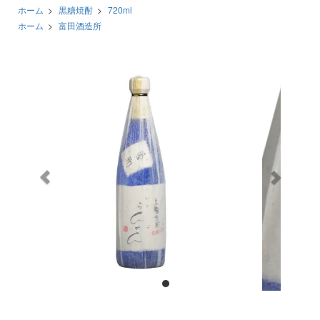
ホーム
>
黒糖焼酎
>
720ml
ホーム
>
富田酒造所
前
次
へ
へ