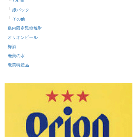
720ml
紙パック
その他
島内限定黒糖焼酎
オリオンビール
梅酒
奄美の水
奄美特産品