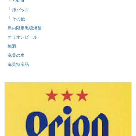
720ml
紙パック
その他
島内限定黒糖焼酎
オリオンビール
梅酒
奄美の水
奄美特産品