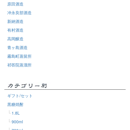
原田酒造
冲永良部酒造
新納酒造
有村酒造
高岡醸造
青ヶ島酒造
霧島町蒸留所
祁答院蒸溜所
ギフト/セット
黒糖焼酎
1.8L
900ml