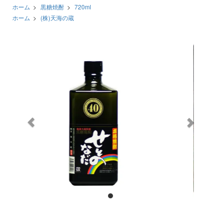
ホーム
>
黒糖焼酎
>
720ml
ホーム
>
(株)天海の蔵
前
次
へ
へ