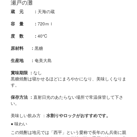
瀬戸の灘
蔵 元 ：
天海の蔵
容 量 ：
720ｍｌ
度 数 ：
40℃
原材料 ：
黒糖
生産地 ：
奄美大島
賞味期限 ：
なし
黒糖焼酎は寝かせるほどにまろやかになり、美味しくなりま
す。
保存方法 ：
直射日光のあたらない場所で常温保管して下さ
い。
美味しい飲み方 ：
水割りやロックがおすすめです。
● 味わい
この焼酎は地元では「西平」という愛称で長年のん兵衛に親