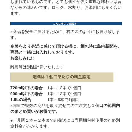
しまれているものです。とても個性が強く重厚な味わいは昔
ながらの味わいです。ロック、水割り、お湯割にも良く合い
ます。
※商品を安全に届けるために、右の図のようにお届け致しま
す。
奄美をより身近に感じて頂ける様に、梱包時に島内新聞を、
商品と一緒にお入れしております。
お楽しみに!!
離島等は別途計算いたします
720ml以下の場合
1本～12本で1個口
900ml以下の場合
1本～12本で1個口
1.8Lの場合
1本～6本で1個口
※同量で複数の商品を取り混ぜてのご注文も
１個口の範囲内
のまとめ買いがお得です。
※一升瓶１本～２本までの発送には専用梱包材使用のため別
途料金がかかります。