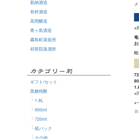
新納酒造
メ
有村酒造
高岡醸造
※
青ヶ島酒造
奄
霧島町蒸留所
お
祁答院蒸溜所
離
7
9
ギフト/セット
1
黒糖焼酎
※
1.8L
※
900ml
720ml
紙パック
その他