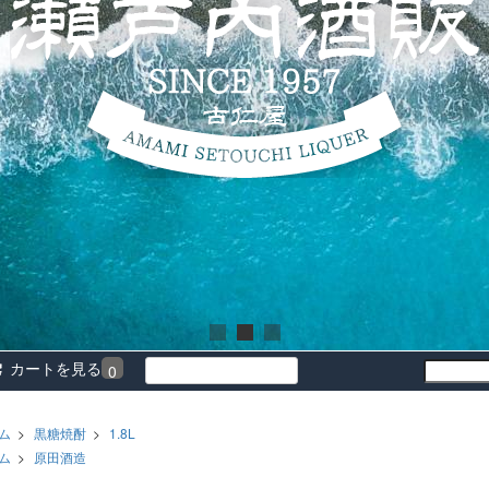
カートを見る
0
ム
>
黒糖焼酎
>
1.8L
ム
>
原田酒造
前
次