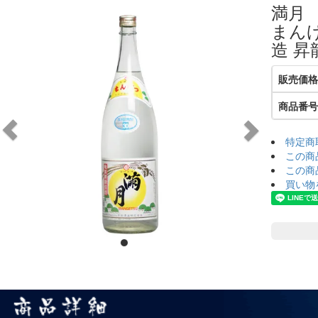
満月 
へ
へ
まん
造 昇
販売価格
商品番号
特定商
この商
この商
買い物