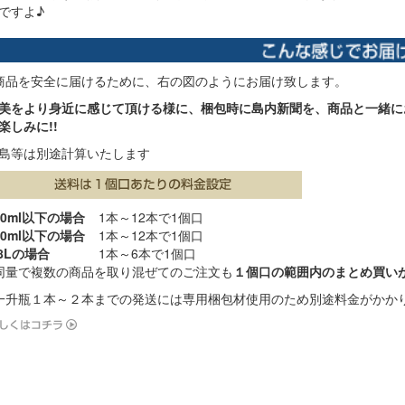
ですよ♪
商品を安全に届けるために、右の図のようにお届け致します。
美をより身近に感じて頂ける様に、梱包時に島内新聞を、商品と一緒に
楽しみに!!
島等は別途計算いたします
20ml以下の場合
1本～12本で1個口
00ml以下の場合
1本～12本で1個口
.8Lの場合
1本～6本で1個口
同量で複数の商品を取り混ぜてのご注文も
１個口の範囲内のまとめ買い
一升瓶１本～２本までの発送には専用梱包材使用のため別途料金がかか