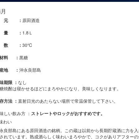
満月
蔵 元 ：
原田酒造
容 量 ：
1.8Ｌ
度 数 ：
30℃
材料 ：
黒糖
産地 ：
沖永良部島
味期限 ：
なし
糖焼酎は寝かせるほどにまろやかになり、美味しくなります。
存方法 ：
直射日光のあたらない場所で常温保管して下さい。
味しい飲み方 ：
ストレートやロックがおすすめです。
 味わい
永良部島にある原田酒造の銘柄。この蔵は以前から長期貯蔵酒に力を入
されています。熟成酒らしく味わいまろやかで、コクがありアフターの