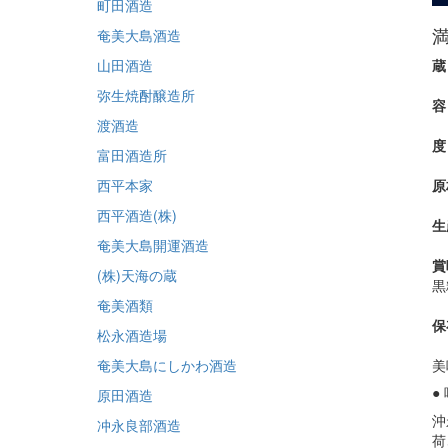
町田酒造
奄美大島酒造
山田酒造
弥生焼酎醸造所
渡酒造
富田酒造所
西平本家
原
西平酒造(株)
生
奄美大島開運酒造
賞
(株)天海の蔵
黒
奄美酒類
保
松永酒造場
奄美大島にしかわ酒造
美
●
原田酒造
沖
冲永良部酒造
荷