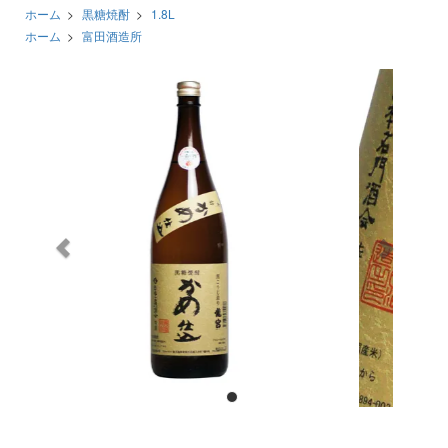
ホーム
>
黒糖焼酎
>
1.8L
ホーム
>
富田酒造所
前
次
へ
へ