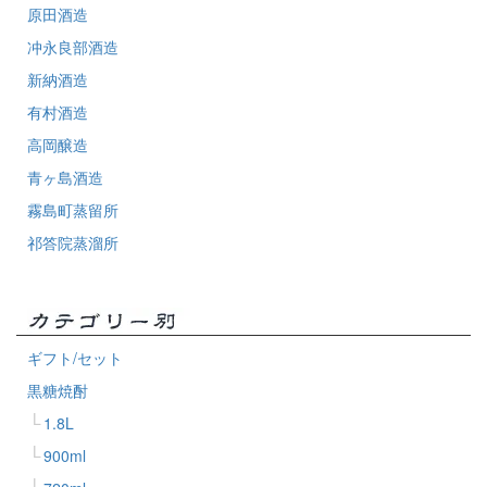
原田酒造
冲永良部酒造
新納酒造
有村酒造
高岡醸造
青ヶ島酒造
霧島町蒸留所
祁答院蒸溜所
ギフト/セット
黒糖焼酎
1.8L
900ml