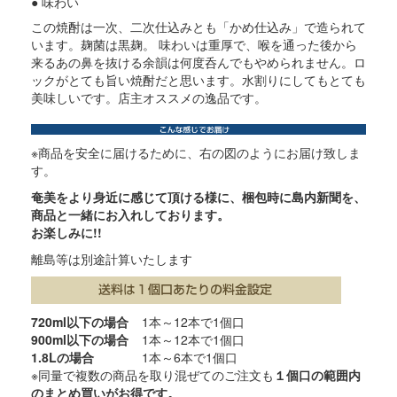
● 味わい
この焼酎は一次、二次仕込みとも「かめ仕込み」で造られて
います。麹菌は黒麹。 味わいは重厚で、喉を通った後から
来るあの鼻を抜ける余韻は何度呑んでもやめられません。ロ
ックがとても旨い焼酎だと思います。水割りにしてもとても
美味しいです。店主オススメの逸品です。
※商品を安全に届けるために、右の図のようにお届け致しま
す。
奄美をより身近に感じて頂ける様に、梱包時に島内新聞を、
商品と一緒にお入れしております。
お楽しみに!!
離島等は別途計算いたします
720ml以下の場合
1本～12本で1個口
900ml以下の場合
1本～12本で1個口
1.8Lの場合
1本～6本で1個口
※同量で複数の商品を取り混ぜてのご注文も
１個口の範囲内
のまとめ買いがお得です。