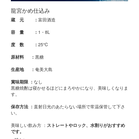
龍宮かめ仕込み
蔵 元 ：
富田酒造
容 量 ：
1・8L
度 数 ：
25℃
原材料 ：
黒糖
生産地 ：
奄美大島
賞味期限 ：
なし
黒糖焼酎は寝かせるほどにまろやかになり、美味しくなりま
す。
保存方法 ：
直射日光のあたらない場所で常温保管して下さ
い。
美味しい飲み方 ：
ストレートやロック、水割りがおすすめ
です。