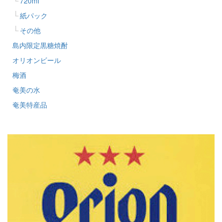
720ml
紙パック
その他
島内限定黒糖焼酎
オリオンビール
梅酒
奄美の水
奄美特産品