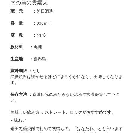
南の島の貴婦人
蔵 元 ：
朝日酒造
容 量 ：
300ｍｌ
度 数 ：
44℃
原材料 ：
黒糖
生産地 ：
喜界島
賞味期限 ：
なし
黒糖焼酎は寝かせるほどにまろやかになり、美味しくなりま
す。
保存方法 ：
直射日光のあたらない場所で常温保管して下さ
い。
美味しい飲み方 ：
ストレート、ロックがおすすめです。
● 味わい
奄美黒糖焼酎で初めて初留もの。「はなたれ」とも言います