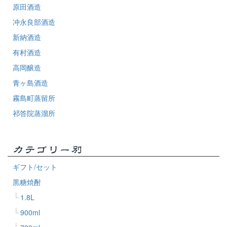
原田酒造
冲永良部酒造
新納酒造
有村酒造
高岡醸造
青ヶ島酒造
霧島町蒸留所
祁答院蒸溜所
ギフト/セット
黒糖焼酎
1.8L
900ml