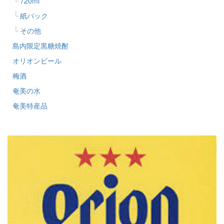
720ml
紙パック
その他
島内限定黒糖焼酎
オリオンビール
梅酒
奄美の水
奄美特産品