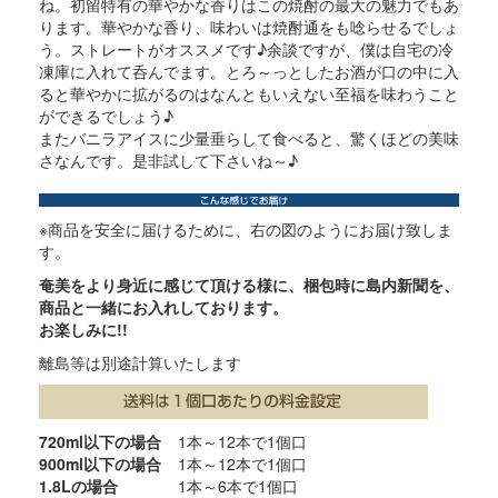
ね。初留特有の華やかな香りはこの焼酎の最大の魅力でもあ
ります。華やかな香り、味わいは焼酎通をも唸らせるでしょ
う。ストレートがオススメです♪余談ですが、僕は自宅の冷
凍庫に入れて呑んでます。とろ～っとしたお酒が口の中に入
ると華やかに拡がるのはなんともいえない至福を味わうこと
ができるでしょう♪
またバニラアイスに少量垂らして食べると、驚くほどの美味
さなんです。是非試して下さいね～♪
※商品を安全に届けるために、右の図のようにお届け致しま
す。
奄美をより身近に感じて頂ける様に、梱包時に島内新聞を、
商品と一緒にお入れしております。
お楽しみに!!
離島等は別途計算いたします
720ml以下の場合
1本～12本で1個口
900ml以下の場合
1本～12本で1個口
1.8Lの場合
1本～6本で1個口