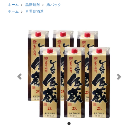
ホーム
>
黒糖焼酎
>
紙パック
ホーム
>
喜界島酒造
前
次
へ
へ