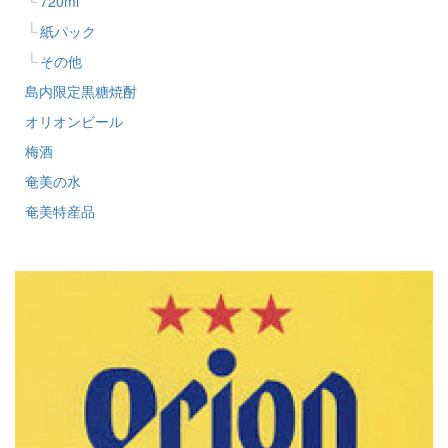
720ml
紙パック
その他
島内限定黒糖焼酎
オリオンビール
梅酒
奄美の水
奄美特産品