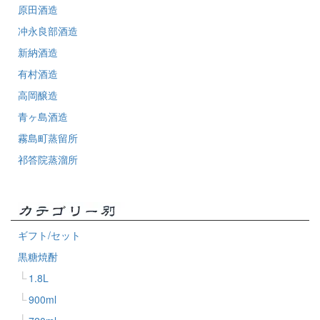
原田酒造
冲永良部酒造
新納酒造
有村酒造
高岡醸造
青ヶ島酒造
霧島町蒸留所
祁答院蒸溜所
ギフト/セット
黒糖焼酎
1.8L
900ml